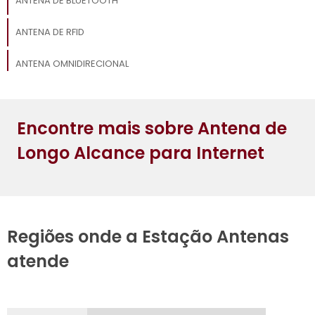
ANTENA DE BLUETOOTH
ANTENA DE RFID
ANTENA OMNIDIRECIONAL
ANTENA PANEL
Encontre mais sobre Antena de
ANTENA DE 5G
Longo Alcance para Internet
Regiões onde a Estação Antenas
atende