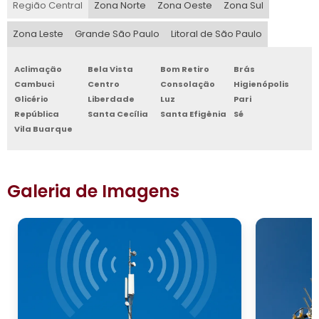
Região Central
Zona Norte
Zona Oeste
Zona Sul
Zona Leste
Grande São Paulo
Litoral de São Paulo
Aclimação
Bela Vista
Bom Retiro
Brás
Cambuci
Centro
Consolação
Higienópolis
Glicério
Liberdade
Luz
Pari
República
Santa Cecília
Santa Efigênia
Sé
Vila Buarque
Galeria de Imagens