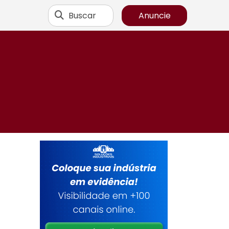
Buscar
Anuncie
e
,
ê
.