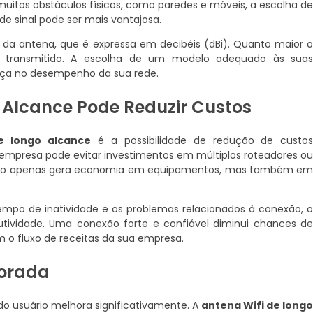
muitos obstáculos físicos, como paredes e móveis, a escolha d
 sinal pode ser mais vantajosa.
o da antena, que é expressa em decibéis (dBi). Quanto maior 
al transmitido. A escolha de um modelo adequado às sua
ença no desempenho da sua rede.
 Alcance Pode Reduzir Custos
e longo alcance
é a possibilidade de redução de custo
a empresa pode evitar investimentos em múltiplos roteadores o
so não apenas gera economia em equipamentos, mas também e
tempo de inatividade e os problemas relacionados à conexão, 
ividade. Uma conexão forte e confiável diminui chances d
m o fluxo de receitas da sua empresa.
morada
do usuário melhora significativamente. A
antena Wifi de long