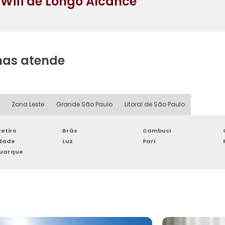
Wifi de Longo Alcance
nas atende
Zona Leste
Grande São Paulo
Litoral de São Paulo
etiro
Brás
Cambuci
rdade
Luz
Pari
Buarque