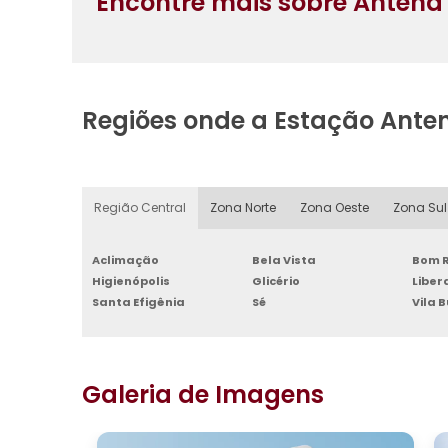
Encontre mais sobre Antena 
Regiões onde a Estação Ante
Região Central
Zona Norte
Zona Oeste
Zona Sul
Aclimação
Bela Vista
Bom R
Higienópolis
Glicério
Libe
Santa Efigênia
Sé
Vila 
Galeria de Imagens