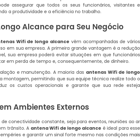
pode assegurar que todos os seus funcionários, visitantes 
o a produtividade e a eficiência no trabalho.
 Longo Alcance para Seu Negócio
tenas Wifi de longo alcance
vêm acompanhadas de vário
uso em sua empresa. A primeira grande vantagem é a reduçã
el, sua empresa poderá evitar situações em que funcionário
ltar em perda de tempo e, consequentemente, de dinheiro.
stalação e manutenção. A maioria das
antenas Wifi de long
ua montagem, permitindo que sua equipe técnica realize todo 
eduz os custos operacionais e garante que sua rede estej
 em Ambientes Externos
de conectividade constante, seja para eventos, reuniões ao a
em trânsito. A
antena Wifi de longo alcance
é ideal para ess
a intempéries e garantir um sinal forte mesmo nas condições mai