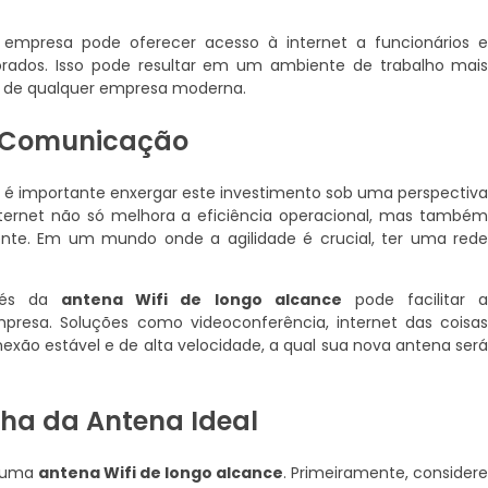
 empresa pode oferecer acesso à internet a funcionários 
rados. Isso pode resultar em um ambiente de trabalho mai
so de qualquer empresa moderna.
e Comunicação
, é importante enxergar este investimento sob uma perspectiv
internet não só melhora a eficiência operacional, mas també
ente. Em um mundo onde a agilidade é crucial, ter uma red
avés da
antena Wifi de longo alcance
pode facilitar 
resa. Soluções como videoconferência, internet das coisa
exão estável e de alta velocidade, a qual sua nova antena ser
lha da Antena Ideal
r uma
antena Wifi de longo alcance
. Primeiramente, consider