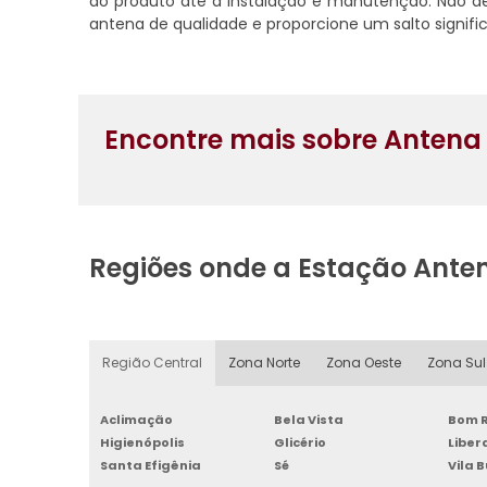
do produto até a instalação e manutenção. Não d
antena de qualidade e proporcione um salto signific
Encontre mais sobre Antena
Regiões onde a Estação Ante
Região Central
Zona Norte
Zona Oeste
Zona Sul
Aclimação
Bela Vista
Bom R
Higienópolis
Glicério
Libe
Santa Efigênia
Sé
Vila 