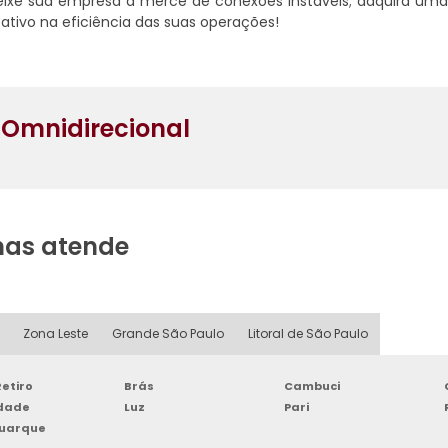
eixe sua empresa à mercê de conexões instáveis; adquira um
ativo na eficiência das suas operações!
 Omnidirecional
nas atende
Zona Leste
Grande São Paulo
Litoral de São Paulo
etiro
Brás
Cambuci
rdade
Luz
Pari
Buarque