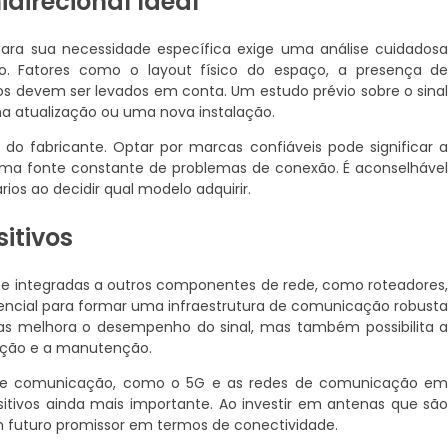
direcional Ideal
ra sua necessidade específica exige uma análise cuidados
ho. Fatores como o layout físico do espaço, a presença d
os devem ser levados em conta. Um estudo prévio sobre o sina
ma atualização ou uma nova instalação.
 do fabricante. Optar por marcas confiáveis pode significar 
ma fonte constante de problemas de conexão. É aconselháve
os ao decidir qual modelo adquirir.
itivos
e integradas a outros componentes de rede, como roteadores
sencial para formar uma infraestrutura de comunicação robust
as melhora o desempenho do sinal, mas também possibilita 
ração e a manutenção.
s de comunicação, como o 5G e as redes de comunicação e
ositivos ainda mais importante. Ao investir em antenas que sã
m futuro promissor em termos de conectividade.