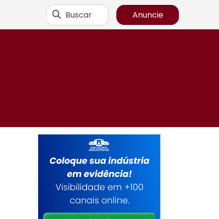
Buscar
Anuncie
e
s
a
m