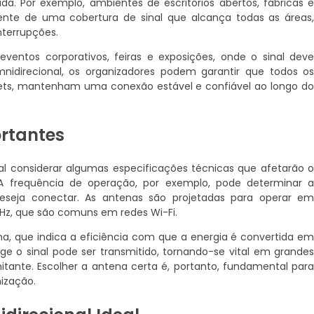
 Por exemplo, ambientes de escritórios abertos, fábricas 
te de uma cobertura de sinal que alcança todas as áreas
nterrupções.
 eventos corporativos, feiras e exposições, onde o sinal dev
direcional, os organizadores podem garantir que todos o
ablets, mantenham uma conexão estável e confiável ao longo d
ortantes
ial considerar algumas especificações técnicas que afetarão 
frequência de operação, por exemplo, pode determinar 
deseja conectar. As antenas são projetadas para operar e
GHz, que são comuns em redes Wi-Fi.
a, que indica a eficiência com que a energia é convertida e
ge o sinal pode ser transmitido, tornando-se vital em grande
mitante. Escolher a antena certa é, portanto, fundamental par
ização.