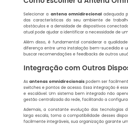
Como Escolher a Antena Omni
Selecionar a
antena omnidirecional
adequada pa
das características do seu ambiente de trabal
obstáculos e a densidade de dispositivos conectad
atual pode ajudar a identificar a necessidade de u
Além disso, é fundamental considerar a qualidade
diferença entre uma instalação bem-sucedida e u
buscar recomendações e feedbacks de outros usuári
Integração com Outros Dispos
As
antenas omnidirecionais
podem ser facilment
switches e pontos de acesso. Essa integração é es
e escalável. Um sistema bem integrado não apen
gestão centralizada da rede, facilitando a configu
Ademais, a constante evolução das tecnologia
larga escala, torna a compatibilidade desses disp
facilmente integráveis, sua organização garante u