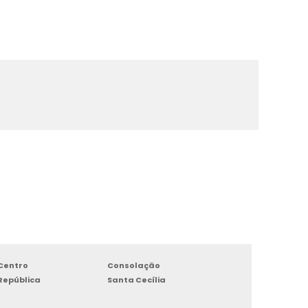
a
Centro
Consolação
República
Santa Cecília