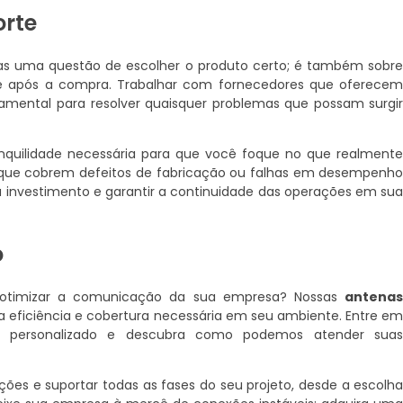
orte
s uma questão de escolher o produto certo; é também sobr
de após a compra. Trabalhar com fornecedores que oferece
mental para resolver quaisquer problemas que possam surgi
nquilidade necessária para que você foque no que realment
s que cobrem defeitos de fabricação ou falhas em desempenh
investimento e garantir a continuidade das operações em su
o
e otimizar a comunicação da sua empresa? Nossas
antena
 a eficiência e cobertura necessária em seu ambiente. Entre e
o personalizado e descubra como podemos atender sua
ções e suportar todas as fases do seu projeto, desde a escolh