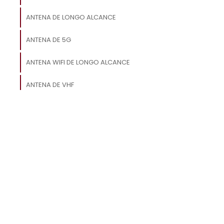
e
,
ANTENA DE LONGO ALCANCE
ANTENA DE 5G
e
s
o
ANTENA WIFI DE LONGO ALCANCE
ANTENA DE VHF
ANTENA DE UHF
o
ANTENA DE RFID
a
m
m
s
a