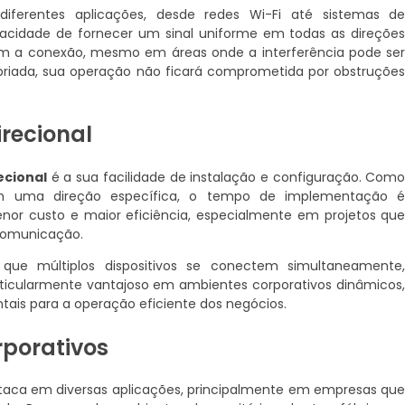
iferentes aplicações, desde redes Wi-Fi até sistemas d
acidade de fornecer um sinal uniforme em todas as direçõe
am a conexão, mesmo em áreas onde a interferência pode se
riada, sua operação não ficará comprometida por obstruçõe
recional
ecional
é a sua facilidade de instalação e configuração. Com
em uma direção específica, o tempo de implementação 
nor custo e maior eficiência, especialmente em projetos qu
 comunicação.
que múltiplos dispositivos se conectem simultaneamente
rticularmente vantajoso em ambientes corporativos dinâmicos
ais para a operação eficiente dos negócios.
porativos
taca em diversas aplicações, principalmente em empresas qu