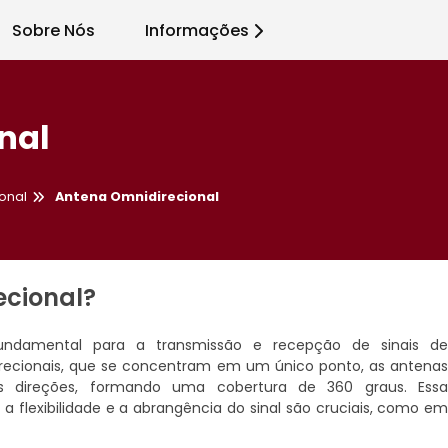
Sobre Nós
Informações
nal
onal
Antena Omnidirecional
ecional?
undamental para a transmissão e recepção de sinais d
irecionais, que se concentram em um único ponto, as antena
as direções, formando uma cobertura de 360 graus. Ess
 a flexibilidade e a abrangência do sinal são cruciais, como e