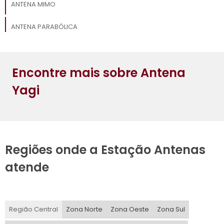
ANTENA MIMO
ANTENA PARABÓLICA
ANTENA DE 5G
Encontre mais sobre Antena
ANTENA DE VHF
Yagi
Regiões onde a Estação Antenas
atende
Região Central
Zona Norte
Zona Oeste
Zona Sul