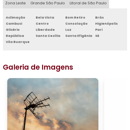
Zona Leste
Grande São Paulo
Litoral de São Paulo
Aclimação
Bela Vista
Bom Retiro
Brás
Cambuci
Centro
Consolação
Higienópolis
Glicério
Liberdade
Luz
Pari
República
Santa Cecília
Santa Efigênia
Sé
Vila Buarque
Galeria de Imagens